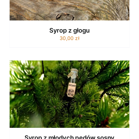
Syrop z głogu
30,00
zł
Syrop z młodych pędów sosny