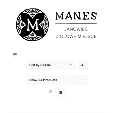
Przejdź
do
zawartości
Toggle
Navigation
Sort by
Nazwa
PRODUKTY
Show
24 Products
O NAS
PORADNIK